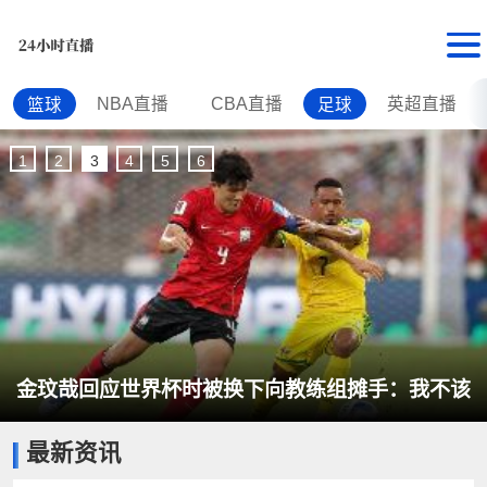
NBA直播
CBA直播
英超直播
篮球
足球
1
2
3
4
5
6
金玟哉回应世界杯时被换下向教练组摊手：我不该
最新资讯
当众失态