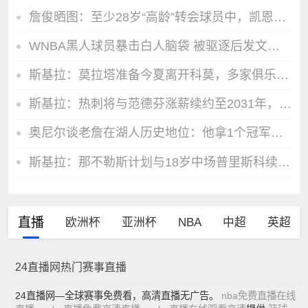
詹俊晒图：至少28岁“高龄”转会球员中，凯恩C罗应该是最成功的
WNBA黑人球员暴击白人脑袋 被驱逐后发文：白人有特权！
斯基拉：莫拉塔准备今夏离开科莫，多家俱乐部对他感兴趣
斯基拉：热刺将与范德芬涨薪续约至2031年，含延长至2032年选项
奥尼尔谈老詹在湖人历史地位：他拿1个冠军能上桌 但坐不了中间位
斯基拉：那不勒斯计划与18岁中场普里斯科续签长约
直播
欧洲杯
亚洲杯
NBA
中超
英超
24直播网热门赛事直播
24直播网—全球赛事免费看，高清直播无广告。
nba免费直播在线