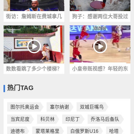
街访：詹姆斯在费城拿几
狗子：感谢两位大哥投过
冠？路人基本都看好76人
来的篮球！既然让我加餐
能夺1冠！
就不客气了
数数看跳了多少个楼梯？
小皇帝既视感？年轻的东
这哥们的膝盖跟着他真是
契奇与现在截然相反的风
热门TAG
老遭罪了
格 你更喜欢哪款
图尔托奥运会
塞尔纳谢
双城巨嘴鸟
当宾尼度
科贝林
印尼丁
乔洛马后备队
迪德布
蒙塔莱格里
白俄罗斯U16
哈塔