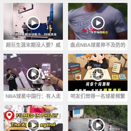
超巨生涯末期没人要？威
盘点NBA球星猝不及防的
少并非孤例！AI麦迪甜瓜
退役！保罗被遣返波什病
都走过这路！
退罗伊伤病！
NBA球星中国行：有人走
吧友们觉得一名球星频繁
过场全程冷脸，有人掏真
换队 会不会影响他的声
心融成一片！
誉？