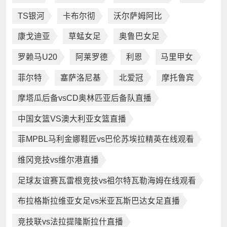
TS银河
卡布尔彻
沃尔萨姆阿比
康戈迪亚
草蜢女足
奥鲁巴女足
罗赖马U20
阿莱罗德
利恩
马里甲女
菲尔特
塞萨洛尼基
北爱冠
摩托鲁宾
摩塔瓜后备vsCD奥林匹亚后备队直播
中国女篮VS澳大利亚女篮直播
菲MPBL马利金娜鞋匠vs巴伦苏埃拉精英在线观看
维冈竞技vs维尔港直播
足球友谊赛瓦雷根竞技vs祖尔特瓦勒海姆在线观看
布拉格斯拉维亚女足vs米亚瓦斯巴达女足直播
竞技联vs法拉提隆斯拉什直播